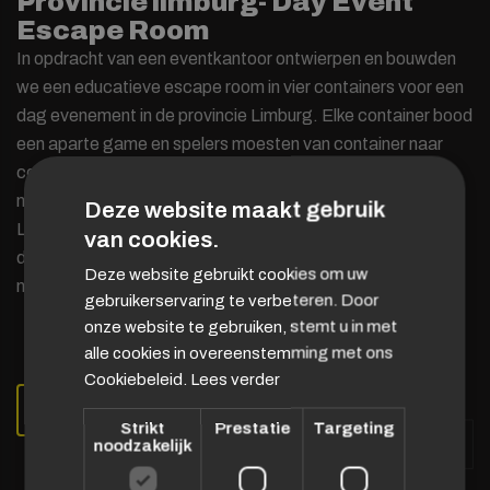
Provincie limburg- Day Event
Escape Room
In opdracht van een eventkantoor ontwierpen en bouwden
we een educatieve escape room in vier containers voor een
dag evenement in de provincie Limburg. Elke container bood
een aparte game en spelers moesten van container naar
container verplaatsen in een doorschuifsysteem. Met 10
minuten per container werd het doel van de provincie
Deze website maakt gebruik
Limburg voor 2040 op een speelse en leerzame manier aan
van cookies.
de burgers gepresenteerd. Dit project was niet alleen leuk,
Deze website gebruikt cookies om uw
maar ook zeer informatief.
gebruikerservaring te verbeteren. Door
onze website te gebruiken, stemt u in met
alle cookies in overeenstemming met ons
Cookiebeleid.
Lees verder
RESERVATIE
Strikt
Prestatie
Targeting
noodzakelijk