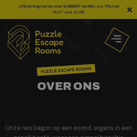
Ga
-10% korting met de code 'SUMMER' van MA t.e.m. VRIJ van
naar
01/07 t.e.m. 31/08!
de
inhoud
PUZZLE ESCAPE ROOMS
OVER ONS
Onze reis begon op een avond, ergens in een