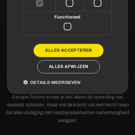
Functioneel
ONS TEAM
ALLES ACCEPTEREN
In Puzzle Escape Rooms zijn we niet alleen collega’s; we
ALLES AFWIJZEN
vormen een hecht team dat gedreven is door gezamenlijke
doelen. Samenwerken gaat verder dan een simpele taak –
DETAILS WEERGEVEN
het is een essentieel onderdeel van onze DNA. Bij Puzzle
Escape Rooms ervaar je niet alleen de opwinding van
raadsels oplossen, maar ook de kracht van een hecht team
dat elke uitdaging met vastberadenheid en samenhorigheid
aangaat.