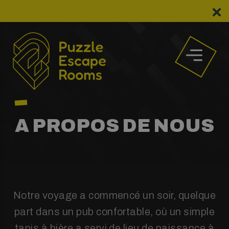
Aller
au
contenu
A PROPOS DE NOUS
Notre voyage a commencé un soir, quelque
part dans un pub confortable, où un simple
tapis à bière a servi de lieu de naissance à