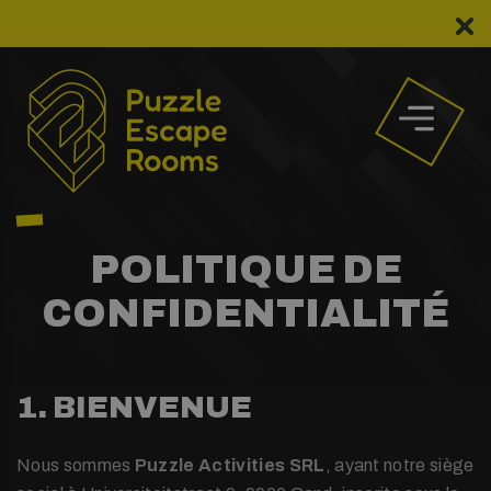
Aller
au
contenu
POLITIQUE DE
CONFIDENTIALITÉ
1. BIENVENUE
Nous sommes
Puzzle Activities SRL
, ayant notre siège