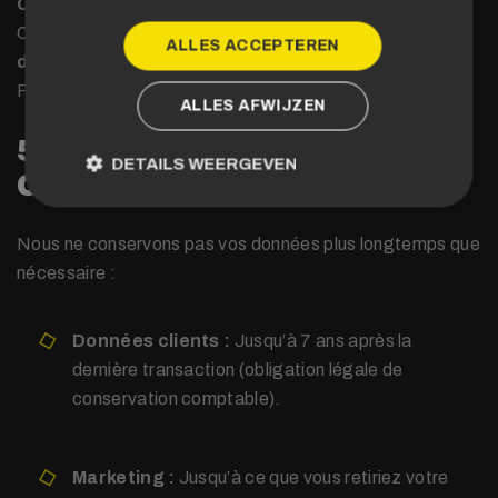
Clauses Contractuelles Types (CCT)
de la
Commission européenne ou le
Cadre de protection
ALLES ACCEPTEREN
des données UE-États-Unis
(Data Privacy
Framework).
ALLES AFWIJZEN
5. DURÉE DE
DETAILS WEERGEVEN
CONSERVATION
Nous ne conservons pas vos données plus longtemps que
nécessaire :
Données clients :
Jusqu’à 7 ans après la
dernière transaction (obligation légale de
conservation comptable).
Marketing :
Jusqu’à ce que vous retiriez votre