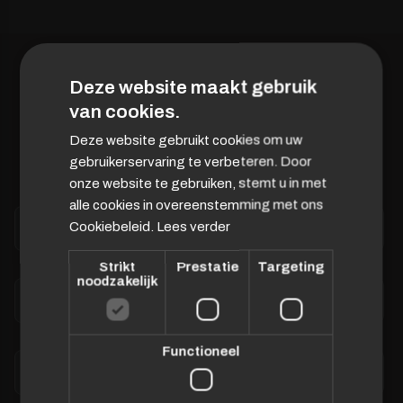
JARIG?
Deze website maakt gebruik
van cookies.
ONTVANG GRATIS JOUW
Deze website gebruikt cookies om uw
VERJAARDAGSCADEAU!
gebruikerservaring te verbeteren. Door
onze website te gebruiken, stemt u in met
alle cookies in overeenstemming met ons
N
Cookiebeleid.
Lees verder
a
a
m
Strikt
Prestatie
Targeting
noodzakelijk
*
E
-
m
a
Functioneel
i
D
l
a
a
t