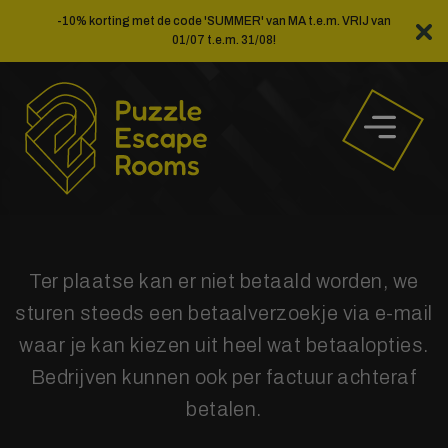
Ga
-10% korting met de code 'SUMMER' van MA t.e.m. VRIJ van
naar
01/07 t.e.m. 31/08!
de
inhoud
Ter plaatse kan er niet betaald worden, we
sturen steeds een betaalverzoekje via e-mail
waar je kan kiezen uit heel wat betaalopties.
Bedrijven kunnen ook per factuur achteraf
betalen.