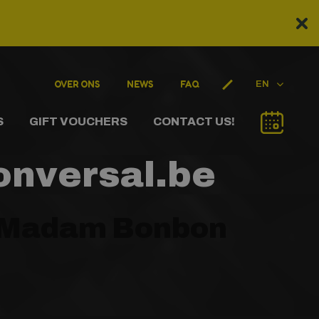
OVER ONS
NEWS
FAQ
EN
S
GIFT VOUCHERS
CONTACT US!
onversal.be
an Madam Bonbon