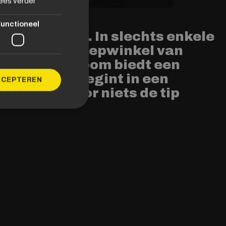
ees verder
unctioneel
am Bonbon’. In slechts enkele
en uit de snoepwinkel van
ze escape room biedt een
erhaal dat begint in een
CCEPTEREN
even niet voor niets de tip