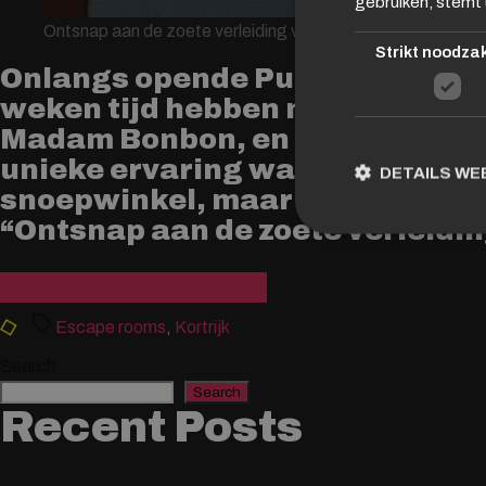
gebruiken, stemt 
Ontsnap aan de zoete verleiding van Madam Bonbon
Strikt noodzak
Onlangs opende Puzzle Kortrijk
weken tijd hebben meer dan 400
Madam Bonbon, en het enthousi
unieke ervaring waarin je onbe
DETAILS W
snoepwinkel, maar al snel blijkt
“Ontsnap aan de zoete verleiding
“Ontsnap
Continue reading
aan
Tags
Escape rooms
,
Kortrijk
de
Search
zoete
Search
verleiding
Recent Posts
van
Madam