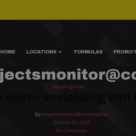
HOME
LOCATIONS
FORMULAS
PROMO'
jectsmonitor@c
Categories
Nieuwe games
 zoete verleiding v
Post
By
projectsmonitor@conversal.be
author
Post
October 20, 2023
date
on
No Comments