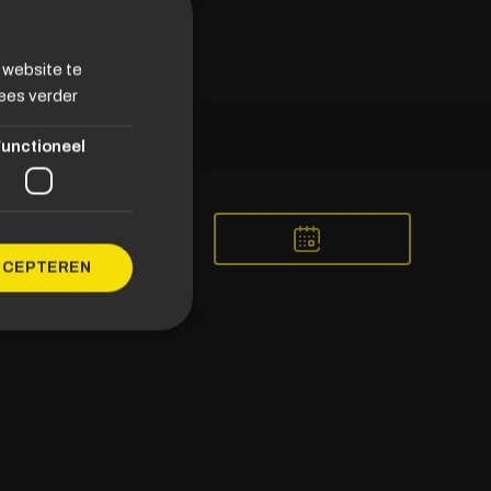
 website te
ees verder
unctioneel
CCEPTEREN