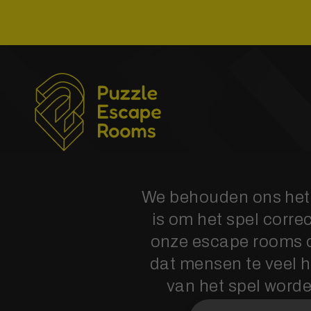
Skip
to
the
content
We behouden ons het 
is om het spel corre
onze escape rooms o
dat mensen te veel 
van het spel worde