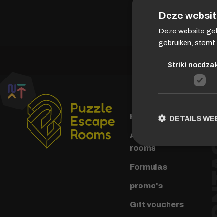
Deze websit
Deze website geb
gebruiken, stemt 
Strikt noodzak
Home
DETAILS W
CO
Aperçu des Escape
rooms
Formulas
promo's
Gift vouchers